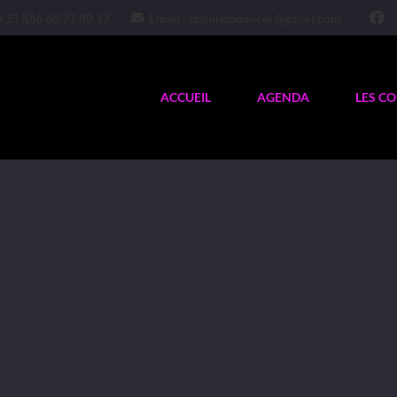
+33 (0)6 68 77 80 17
Email : tashindadancer@gmail.com
ACCUEIL
AGENDA
LES C