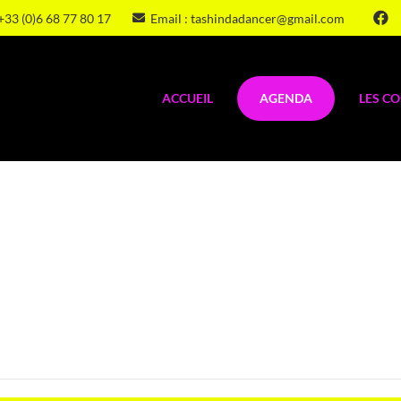
+33 (0)6 68 77 80 17
Email : tashindadancer@gmail.com
ACCUEIL
AGENDA
LES C