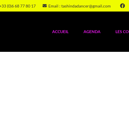
+33 (0)6 68 77 80 17
Email : tashindadancer@gmail.com
ACCUEIL
AGENDA
LES C