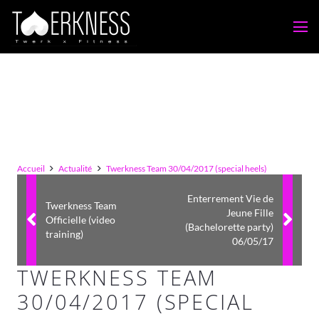
Accueil
Actualité
Twerkness Team 30/04/2017 (special heels)
Enterrement Vie de
Twerkness Team
Jeune Fille
Officielle (video
(Bachelorette party)
training)
06/05/17
TWERKNESS TEAM
30/04/2017 (SPECIAL